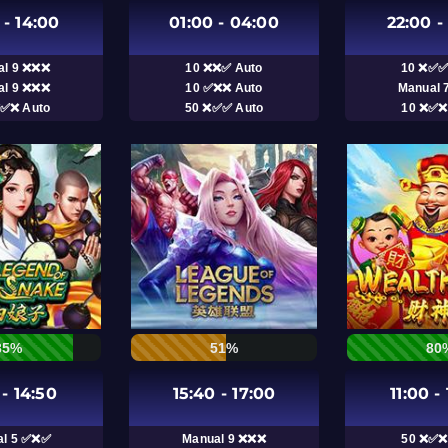
 - 14:00
01:00 - 04:00
22:00 -
al 9 ❌❌❌
10 ❌❌✅ Auto
10 ❌✅✅
al 9 ❌❌❌
10 ✅❌❌ Auto
Manual 
❌✅❌ Auto
50 ❌✅✅ Auto
10 ❌✅❌
85%
51%
80
 - 14:50
15:40 - 17:00
11:00 -
al 5 ✅❌✅
Manual 9 ❌❌❌
50 ❌✅❌