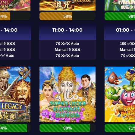
64%
58%
98
 - 14:00
11:00 - 14:00
01:00 -
al 9 ❌❌❌
70 ❌✅❌ Auto
100 ✅❌❌
al 9 ❌❌❌
Manual 9 ❌❌❌
Manual 
✅✅ Auto
70 ❌✅❌ Auto
70 ✅❌❌
94%
90%
71