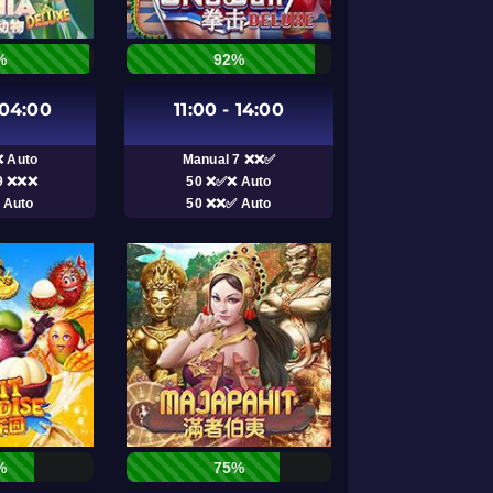
%
92%
 04:00
11:00 - 14:00
 Auto
Manual 7 ❌❌✅
9 ❌❌❌
50 ❌✅❌ Auto
 Auto
50 ❌❌✅ Auto
%
75%