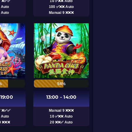
7 ❌✅✅
10 ✅❌❌ Auto
 Auto
100 ✅❌❌ Auto
 Auto
Manual 9 ❌❌❌
%
54%
 19:00
13:00 - 14:00
7 ❌✅✅
Manual 9 ❌❌❌
 Auto
10 ✅❌❌ Auto
9 ❌❌❌
20 ❌❌✅ Auto