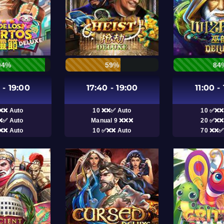
94%
59%
84
 - 19:00
17:40 - 19:00
11:00 -
❌❌ Auto
10 ❌❌✅ Auto
10 ✅❌❌
❌✅ Auto
Manual 9 ❌❌❌
20 ✅❌❌
❌❌ Auto
10 ✅❌❌ Auto
70 ❌❌✅