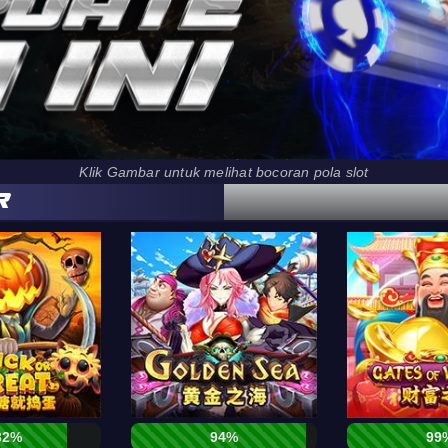
Klik Gambar untuk melihat bocoran pola slot
R
82%
94%
99