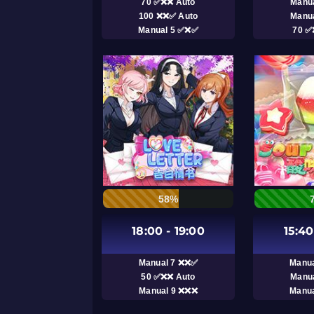
70 ✅❌❌ Auto
Manu
100 ❌❌✅ Auto
Manu
Manual 5 ✅❌✅
70 ✅
58%
18:00 - 19:00
15:40
Manual 7 ❌❌✅
Manu
50 ✅❌❌ Auto
Manu
Manual 9 ❌❌❌
Manu