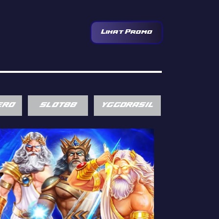
Lihat Promo
ERO
SLOT88
YGGDRASIL