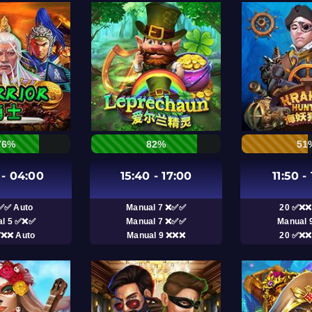
76%
82%
51
 - 04:00
15:40 - 17:00
11:50 -
✅✅ Auto
Manual 7 ❌✅✅
20 ✅❌❌
al 5 ✅❌✅
Manual 7 ❌✅✅
Manual 
✅❌❌ Auto
Manual 9 ❌❌❌
20 ✅❌❌